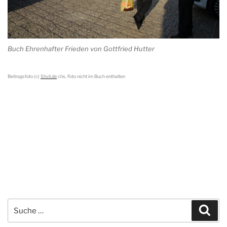
Buch Ehrenhafter Frieden von Gottfried Hutter
Beitragsfoto (c)
Shvil.de
chs, Foto nicht im Buch enthalten
Suche
Suc
nach: