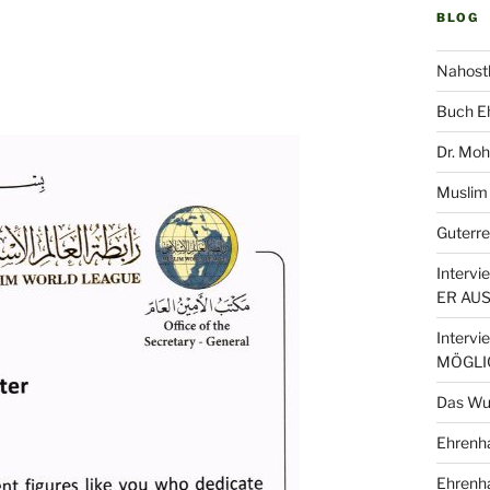
BLOG
Nahost
Buch Eh
Dr. Moh
Muslim
Guterre
Interv
ER AU
Interv
MÖGLI
Das Wu
Ehrenha
Ehrenha