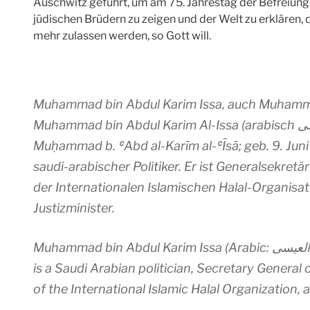
Auschwitz geführt, um am 75. Jahrestag der Befreiung 
jüdischen Brüdern zu zeigen und der Welt zu erklären, 
mehr zulassen werden, so Gott will.
Muhammad bin Abdul Karim Issa, auch Muhamma
Muhammad bin Abdul Karim Al-Issa (arabisch محمد بن عبد الكريم العيسى, DMG
Muḥammad b. ʿAbd al-Karīm al-ʿĪsā; geb. 9. Juni 
saudi-arabischer Politiker. Er ist Generalsekretä
der Internationalen Islamischen Halal-Organisa
Justizminister.
Muhammad bin Abdul Karim Issa (Arabic: محمد بن عبد الكريم العيسى‎; born 9 June 1965)
is a Saudi Arabian politician, Secretary General
of the International Islamic Halal Organization, 