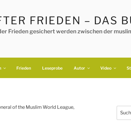
TER FRIEDEN – DAS 
der Frieden gesichert werden zwischen der muslim
h
Frieden
Leseprobe
Autor
Video
S
eneral of the Muslim World League,
Suche
nach: