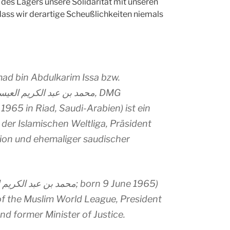
des Lagers unsere Solidarität mit unseren
dass wir derartige Scheußlichkeiten niemals
d bin Abdulkarim Issa bzw.
1965 in Riad, Saudi-Arabien) ist ein
r der Islamischen Weltliga, Präsident
tion und ehemaliger saudischer
 of the Muslim World League, President
and former Minister of Justice.