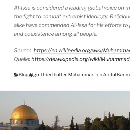
Al-Issa is considered a leading global voice on m
the fight to combat extremist ideology. Religio
alike have commended Al-Issa for his efforts t
and coexistence among all people.
Source:
https://en.wikipedia.org/wiki/Muhamm
Quelle:
https://de.wikipedia.org/wiki/Muhamma
Kategorien
Schlagwörter
Blog
gottfried hutter
,
Muhammad bin Abdul Karim 
Beitragsnavigation