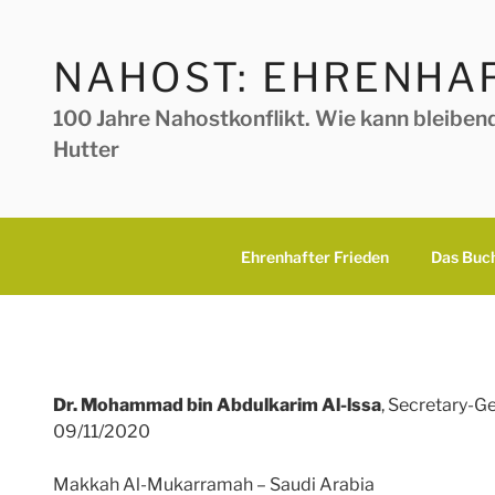
Zum
Inhalt
NAHOST: EHRENHAF
springen
100 Jahre Nahostkonflikt. Wie kann bleiben
Hutter
Ehrenhafter Frieden
Das Buc
Dr. Mohammad bin Abdulkarim Al-lssa
, Secretary-G
09/11/2020
Makkah Al-Mukarramah – Saudi Arabia