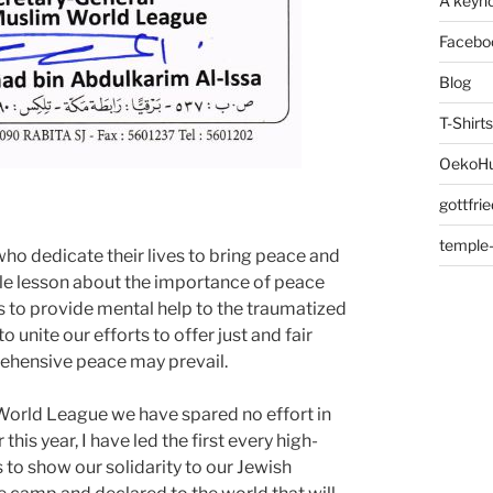
A keyno
Facebo
Blog
T-Shirts
OekoHu
gottfri
temple-
 who dedicate their lives to bring peace and
able lesson about the importance of peace
orts to provide mental help to the traumatized
 unite our efforts to offer just and fair
rehensive peace may prevail.
World League we have spared no effort in
his year, I have led the first every high-
to show our solidarity to our Jewish