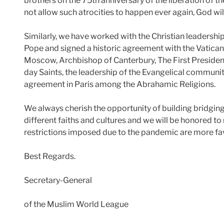
brothers on the 75th anniversary of the liberation of t
not allow such atrocities to happen ever again, God wil
Similarly, we have worked with the Christian leadership
Pope and signed a historic agreement with the Vatican, s
Moscow, Archbishop of Canterbury, The First Presidency
day Saints, the leadership of the Evangelical community
agreement in Paris among the Abrahamic Religions.
We always cherish the opportunity of building bridgin
different faiths and cultures and we will be honored t
restrictions imposed due to the pandemic are more fa
Best Regards.
Secretary-General
of the Muslim World League