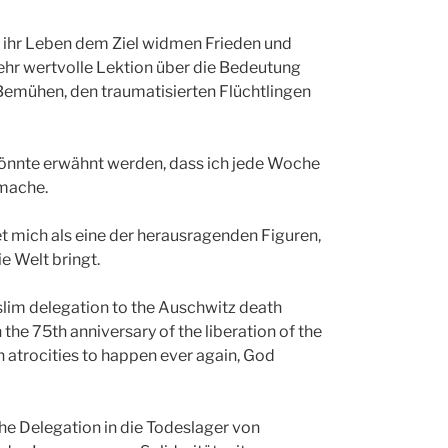
 ihr Leben dem Ziel widmen Frieden und
e sehr wertvolle Lektion über die Bedeutung
m Bemühen, den traumatisierten Flüchtlingen
 könnte erwähnt werden, dass ich jede Woche
 mache.
net mich als eine der herausragenden Figuren,
ie Welt bringt.
 Muslim delegation to the Auschwitz death
the 75th anniversary of the liberation of the
h atrocities to happen ever again, God
he Delegation in die Todeslager von