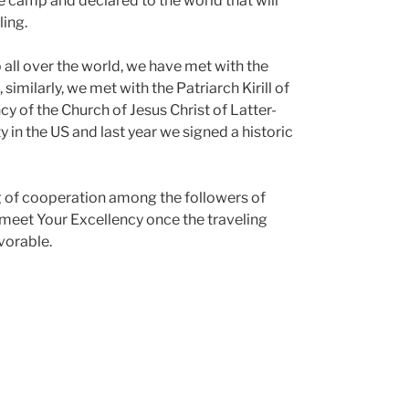
he camp and declared to the world that will
ling.
 all over the world, we have met with the
imilarly, we met with the Patriarch Kirill of
 of the Church of Jesus Christ of Latter-
 in the US and last year we signed a historic
g of cooperation among the followers of
o meet Your Excellency once the traveling
vorable.