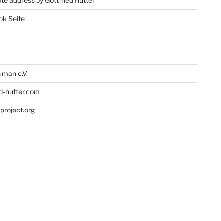
te address by Gottfried Hutter
ok Seite
man e.V.
ed-hutter.com
project.org