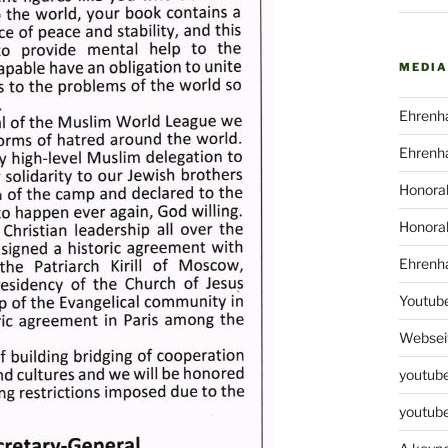
MEDIA
Ehrenha
Ehrenha
Honorab
Honorab
Ehrenha
Youtub
Webseit
youtube
youtube