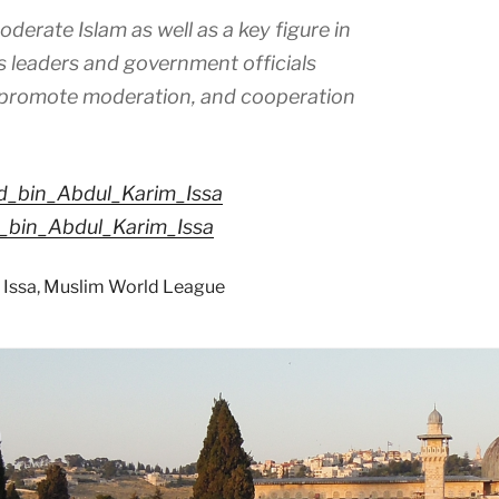
oderate Islam as well as a key figure in
us leaders and government officials
o promote moderation, and cooperation
ad_bin_Abdul_Karim_Issa
d_bin_Abdul_Karim_Issa
Issa
,
Muslim World League