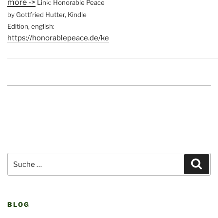
more ->
Link: Honorable Peace
by Gottfried Hutter, Kindle
Edition, english:
https://honorablepeace.de/ke
Suche
Suc
nach:
BLOG