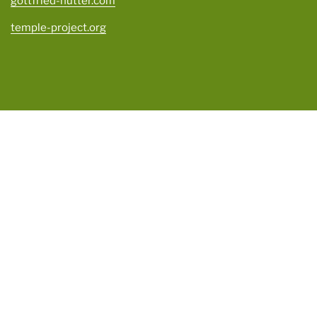
gottfried-hutter.com
temple-project.org