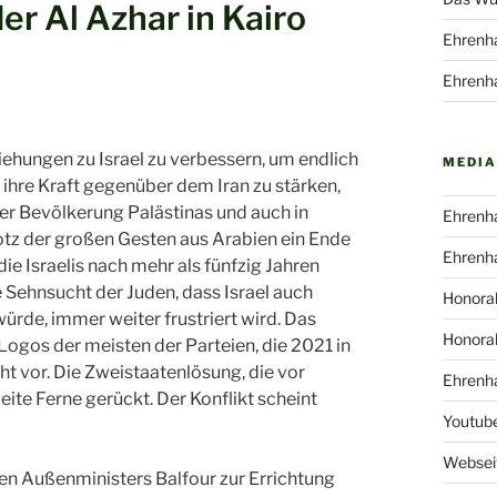
r Al Azhar in Kairo
Ehrenha
Ehrenha
ehungen zu Israel zu verbessern, um endlich
MEDIA
 ihre Kraft gegenüber dem Iran zu stärken,
er Bevölkerung Palästinas und auch in
Ehrenha
rotz der großen Gesten aus Arabien ein Ende
Ehrenha
die Israelis nach mehr als fünfzig Jahren
Sehnsucht der Juden, dass Israel auch
Honorab
ürde, immer weiter frustriert wird. Das
Honorab
ogos der meisten der Parteien, die 2021 in
ht vor. Die Zweistaatenlösung, die vor
Ehrenha
eite Ferne gerückt. Der Konflikt scheint
Youtub
Webseit
hen Außenministers Balfour zur Errichtung