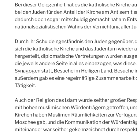
Bei dieser Gelegenheit hat es die katholische Kirche 
bei den Juden für den Anteil der Kirche am Antisemitis
dadurch doch sogar mitschuldig gemacht hat am Ent
nationalsozialistischen Wahns der Vernichtung aller J
Durch ihr Schuldeingeständnis den Juden gegenüber, da
sich die katholische Kirche und das Judentum wieder
hergestellt, diplomatische Vertretungen wurden ausge
die jeweils andere Seite in alles einbezogen, was diese
Synagogen statt, Besuche im Heiligen Land, Besuche i
außerdem gab es eine regelmäßige Zusammenarbeit der 
Tätigkeit.
Auch der Religion des Islam wurde seither großer Re
mit hohen muslimischen Würdenträgern getroffen, und
Kirchen haben Muslimen Räumlichkeiten zur Verfügung g
Moschee gab, und die Kommunikation der Würdenträge
miteinander war seither gekennzeichnet durch respekt