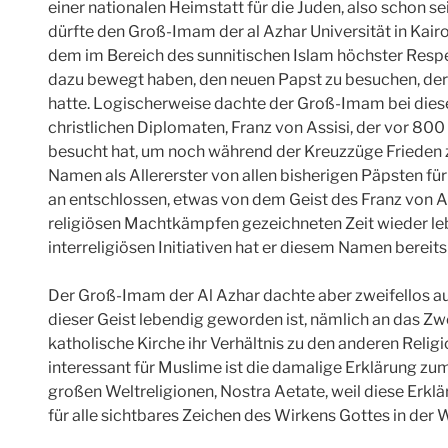
einer nationalen Heimstatt für die Juden, also schon 
dürfte den Groß-­Imam der al Azhar Universität in Ka
dem im Bereich des sunnitischen Islam höchster Resp
dazu bewegt haben, den neuen Papst zu besuchen, der
hatte. Logischerweise dachte der Groß-Imam bei dies
christlichen Diplomaten, Franz von Assisi, der vor 80
besucht hat, um noch während der Kreuzzüge Frieden z
Namen als Allererster von allen bisherigen Päpsten fü
an entschlossen, etwas von dem Geist des Franz von As
religiösen Machtkämpfen gezeichneten Zeit wieder leb
interreligiösen Initiativen hat er diesem Namen bereits
Der Groß-Imam der Al Azhar dachte aber zweifellos au
dieser Geist lebendig geworden ist, nämlich an das Zwe
katholische Kirche ihr Verhältnis zu den anderen Relig
interessant für Muslime ist die damalige Erklärung zum
großen Weltreligionen, Nostra Aetate, weil diese Erklär
für alle sichtbares Zeichen des Wirkens Gottes in der 