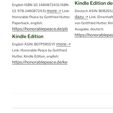
Kindle Edition d
English
ISBN-10: 1480872431
ISBN-
more ->
13: 978-1480872431
Link:
Deutsch
ASIN: B0826S
dazu ->
Honorable Peace by Gottfried Hutter,
Link: Ehrenhaf
Paperback, english:
von Gottfried Hutter, Ki
https://honorablepeace.de/pb
Ausgabe, deutsch:
https://honorablepe
Kindle Edition
more ->
English
ASIN: B07P5R1SYF
Link: Honorable Peace by Gottfried
Hutter, Kindle Edition, english:
https://honorablepeace.de/ke