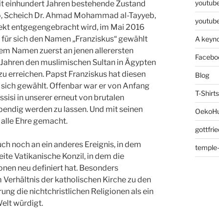
youtube
seit einhundert Jahren bestehende Zustand
iro, Scheich Dr. Ahmad Mohammad al-Tayyeb,
youtube
ekt entgegengebracht wird, im Mai 2016
 für sich den Namen „Franziskus“ gewählt
A keyno
em Namen zuerst an jenen allerersten
Facebo
0 Jahren den muslimischen Sultan in Ägypten
u erreichen. Papst Franziskus hat diesen
Blog
r sich gewählt. Offenbar war er von Anfang
T-Shirts
sisi in unserer erneut von brutalen
endig werden zu lassen. Und mit seinen
OekoHu
 alle Ehre gemacht.
gottfri
ch noch an ein anderes Ereignis, in dem
temple-
ite Vatikanische Konzil, in dem die
ionen neu definiert hat. Besonders
 Verhältnis der katholischen Kirche zu den
ung die nichtchristlichen Religionen als ein
Welt würdigt.