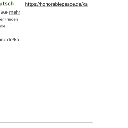
eutsch
https://honorablepeace.de/ka
mehr
JBGF
ter Frieden
ndle
ace.de/ka