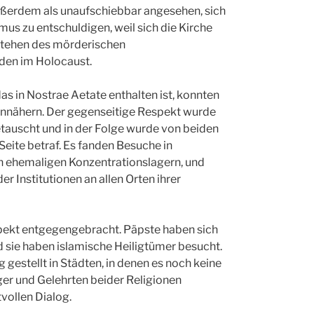
außerdem als unaufschiebbar angesehen, sich
mus zu entschuldigen, weil sich die Kirche
stehen des mörderischen
uden im Holocaust.
s in Nostrae Aetate enthalten ist, konnten
 annähern. Der gegenseitige Respekt wurde
tauscht und in der Folge wurde von beiden
 Seite betraf. Es fanden Besuche in
n ehemaligen Konzentrationslagern, und
Institutionen an allen Orten ihrer
spekt entgegengebracht. Päpste haben sich
 sie haben islamische Heiligtümer besucht.
estellt in Städten, in denen es noch keine
r und Gelehrten beider Religionen
vollen Dialog.