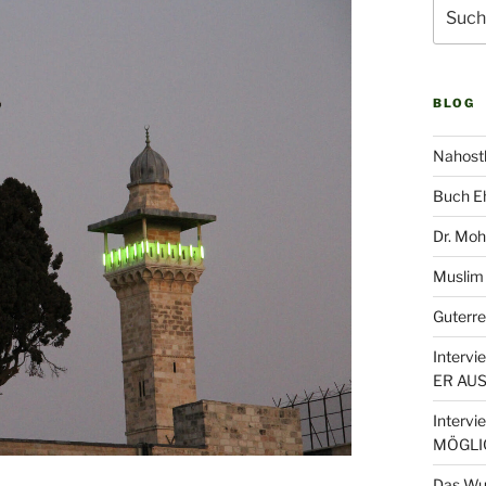
Suche
nach:
BLOG
Nahost
Buch Eh
Dr. Moh
Muslim
Guterre
Interv
ER AU
Interv
MÖGLI
Das Wu