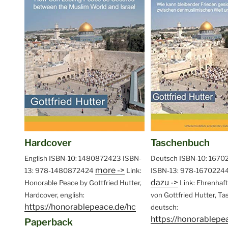
Hardcover
Taschenbuch
English
ISBN-10: 1480872423
ISBN-
Deutsch
ISBN-10: 1670
more ->
13: 978-1480872424
Link:
ISBN-13: 978-1670224
dazu ->
Honorable Peace by Gottfried Hutter,
Link: Ehrenhaf
Hardcover, english:
von Gottfried Hutter, T
https://honorablepeace.de/hc
deutsch:
https://honorablepe
Paperback