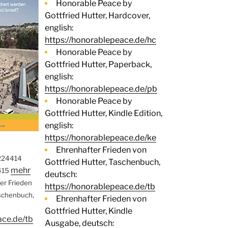
Honorable Peace by
Gottfried Hutter, Hardcover,
english:
https://honorablepeace.de/hc
Honorable Peace by
Gottfried Hutter, Paperback,
english:
https://honorablepeace.de/pb
Honorable Peace by
Gottfried Hutter, Kindle Edition,
english:
https://honorablepeace.de/ke
Ehrenhafter Frieden von
224414
Gottfried Hutter, Taschenbuch,
mehr
415
deutsch:
ter Frieden
https://honorablepeace.de/tb
aschenbuch,
Ehrenhafter Frieden von
Gottfried Hutter, Kindle
ace.de/tb
Ausgabe, deutsch: