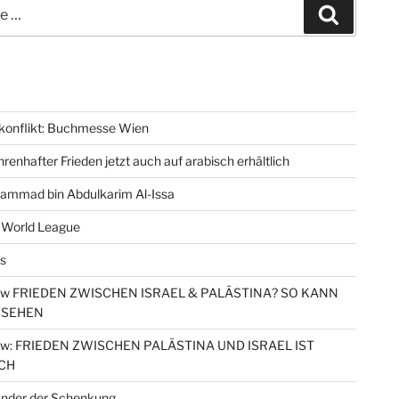
Suchen
konflikt: Buchmesse Wien
renhafter Frieden jetzt auch auf arabisch erhältlich
ammad bin Abdulkarim Al-Issa
 World League
s
iew FRIEDEN ZWISCHEN ISRAEL & PALÄSTINA? SO KANN
SSEHEN
iew: FRIEDEN ZWISCHEN PALÄSTINA UND ISRAEL IST
CH
nder der Schenkung