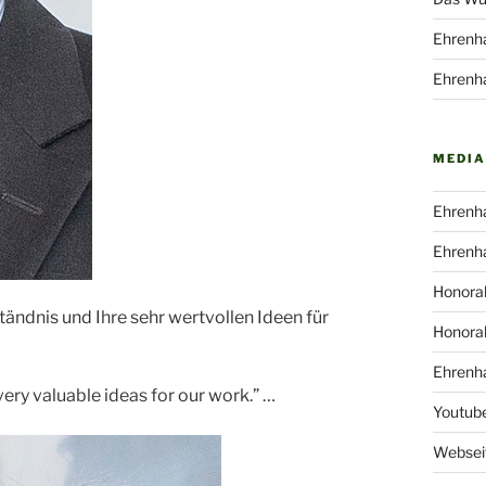
Ehrenha
Ehrenha
MEDIA
Ehrenha
Ehrenha
Honorab
tändnis und Ihre sehr wertvollen Ideen für
Honorab
Ehrenha
ery valuable ideas for our work.” …
Youtub
Webseit