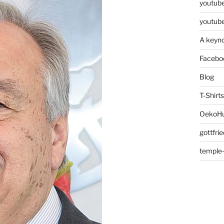
youtube
youtube
A keyno
Facebo
Blog
T-Shirts
OekoHu
gottfri
temple-