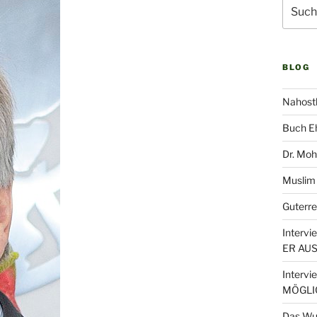
Suche
nach:
BLOG
Nahost
Buch Eh
Dr. Moh
Muslim
Guterre
Interv
ER AU
Interv
MÖGLI
Das Wu