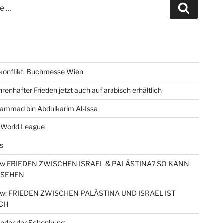
Suchen
konflikt: Buchmesse Wien
renhafter Frieden jetzt auch auf arabisch erhältlich
ammad bin Abdulkarim Al-Issa
 World League
s
iew FRIEDEN ZWISCHEN ISRAEL & PALÄSTINA? SO KANN
SSEHEN
iew: FRIEDEN ZWISCHEN PALÄSTINA UND ISRAEL IST
CH
nder der Schenkung