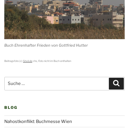
Buch Ehrenhafter Frieden von Gottfried Hutter
Beitragsfoto (c)
Shvil.de
chs, Foto nicht im Buch enthalten
Suche
Suc
nach:
BLOG
Nahostkonflikt: Buchmesse Wien