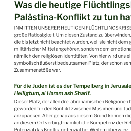
Was die heutige Flüchtlings
Palästina-Konflikt zu tun ha
INMITTEN UNSERER HEUTIGEN FLÜCHTLINGSKRISE sind
große Ratlosigkeit. Um diesen Zustand zu überwinden,
die bis jetzt nicht beachtet wurden, weil sie nicht de
militärischer Mittel angehören, sondern dem emotional
nämlich den religiösen Identitäten. Von hier wird uns e
symbolisch äußerst bedeutsamen Platz, der schon sehr
Zusammenstöße war.
Für die Juden ist es der Tempelberg in Jerusale
Heiligtum
,
al Haram ash Sharif
.
Dieser Platz, der allen drei abrahamischen Religionen h
geworden für den Konflikt zwischen Muslimen und Juden 
anzupacken. Aber genau aus diesem Grund können die Po
an diesem Ort verbirgt: nämlich die Kompetenz der Re
Potenzial das Konfliktpotenzial bei Weitem überwiegt 