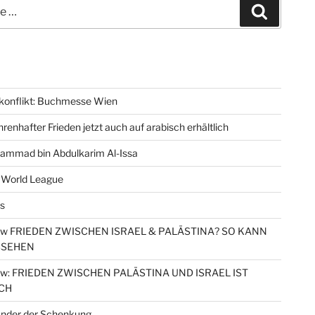
Suchen
konflikt: Buchmesse Wien
renhafter Frieden jetzt auch auf arabisch erhältlich
ammad bin Abdulkarim Al-Issa
 World League
s
iew FRIEDEN ZWISCHEN ISRAEL & PALÄSTINA? SO KANN
SSEHEN
iew: FRIEDEN ZWISCHEN PALÄSTINA UND ISRAEL IST
CH
nder der Schenkung