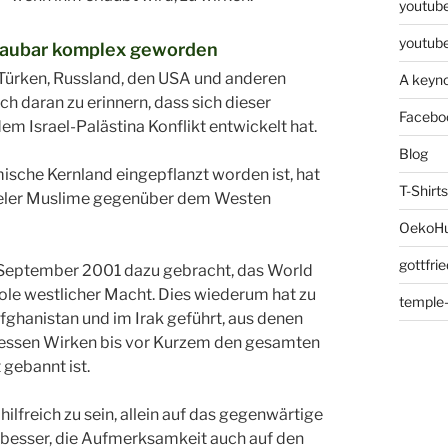
youtube
youtube
chaubar komplex geworden
 Türken, Russland, den USA und anderen
A keyno
ch daran zu erinnern, dass sich dieser
Facebo
em Israel-Palästina Konflikt entwickelt hat.
Blog
ische Kernland eingepflanzt worden ist, hat
T-Shirts
vieler Muslime gegenüber dem Westen
OekoHu
gottfri
. September 2001 dazu gebracht, das World
ole westlicher Macht. Dies wiederum hat zu
temple-
fghanistan und im Irak geführt, aus denen
dessen Wirken bis vor Kurzem den gesamten
gebannt ist.
lfreich zu sein, allein auf das gegenwärtige
 besser, die Aufmerksamkeit auch auf den