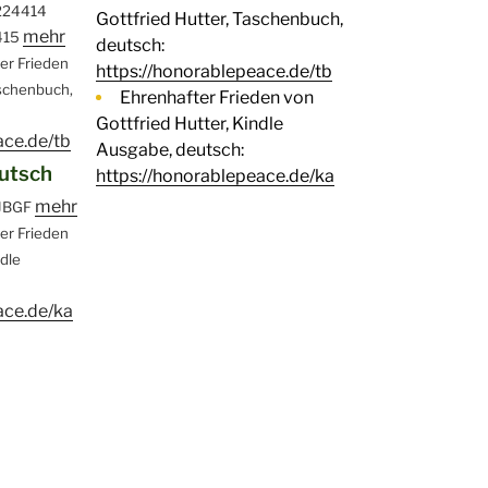
224414
Gottfried Hutter, Taschenbuch,
mehr
415
deutsch:
ter Frieden
https://honorablepeace.de/tb
aschenbuch,
Ehrenhafter Frieden von
Gottfried Hutter, Kindle
ace.de/tb
Ausgabe, deutsch:
eutsch
https://honorablepeace.de/ka
mehr
JBGF
ter Frieden
ndle
ace.de/ka