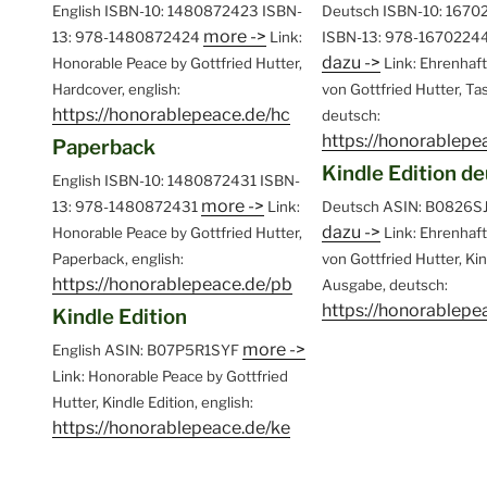
English
ISBN-10: 1480872423
ISBN-
Deutsch
ISBN-10: 1670
more ->
13: 978-1480872424
Link:
ISBN-13: 978-1670224
dazu ->
Honorable Peace by Gottfried Hutter,
Link: Ehrenhaf
Hardcover, english:
von Gottfried Hutter, T
https://honorablepeace.de/hc
deutsch:
https://honorablepe
Paperback
Kindle Edition d
English
ISBN-10: 1480872431
ISBN-
more ->
13: 978-1480872431
Link:
Deutsch
ASIN: B0826S
dazu ->
Honorable Peace by Gottfried Hutter,
Link: Ehrenhaf
Paperback, english:
von Gottfried Hutter, Ki
https://honorablepeace.de/pb
Ausgabe, deutsch:
https://honorablepe
Kindle Edition
more ->
English
ASIN: B07P5R1SYF
Link: Honorable Peace by Gottfried
Hutter, Kindle Edition, english:
https://honorablepeace.de/ke