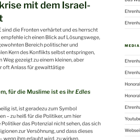
krise mit dem Israel-
Ehrenha
t
Ehrenha
 die Fronten verhärtet und es herrscht
 empfehle ich einen Blick auf Lösungswege,
m gewohnten Bereich politischer und
MEDIA
en Kern des Konflikts selbst entspringen,
in Weg gezeigt zu einem kleinen, aber
Ehrenha
 oft Anlass für gewalttätige
Ehrenha
Honorab
m, für die Muslime ist es ihr
Edles
Honorab
Ehrenha
eilig ist, ist geradezu zum Symbol
– zu heiß für die Politiker, um hier
Youtub
litiker das Potenzial nicht sehen, das sich
Webseit
ligionen zur Versöhnung, und dass dieses
– wenn ihm erlaubt wird, zu wirken.