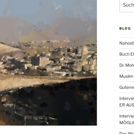
Suche
nach:
BLOG
Nahost
Buch Eh
Dr. Moh
Muslim
Guterre
Interv
ER AU
Interv
MÖGLI
Das Wu