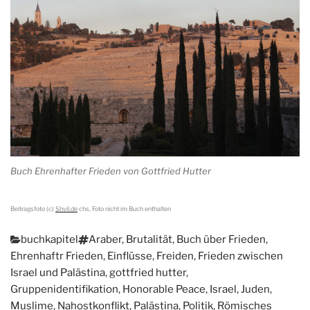
Buch Ehrenhafter Frieden von Gottfried Hutter
Beitragsfoto (c)
Shvil.de
chs, Foto nicht im Buch enthalten
Kategorien
Schlagwörter
buchkapitel
Araber
,
Brutalität
,
Buch über Frieden
,
Ehrenhaftr Frieden
,
Einflüsse
,
Freiden
,
Frieden zwischen
Israel und Palästina
,
gottfried hutter
,
Gruppenidentifikation
,
Honorable Peace
,
Israel
,
Juden
,
Muslime
,
Nahostkonflikt
,
Palästina
,
Politik
,
Römisches