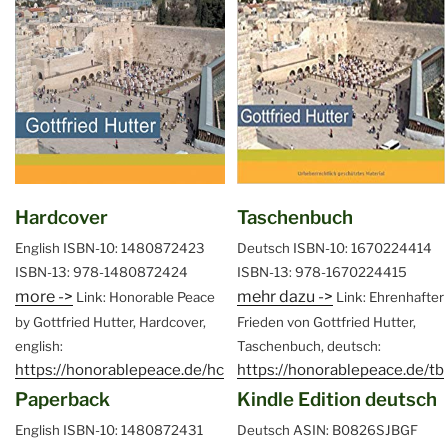
Hardcover
Taschenbuch
English
ISBN-10: 1480872423
Deutsch
ISBN-10: 1670224414
ISBN-13: 978-1480872424
ISBN-13: 978-1670224415
more ->
mehr dazu ->
Link: Honorable Peace
Link: Ehrenhafter
by Gottfried Hutter, Hardcover,
Frieden von Gottfried Hutter,
english:
Taschenbuch, deutsch:
https://honorablepeace.de/hc
https://honorablepeace.de/tb
Paperback
Kindle Edition deutsch
English
ISBN-10: 1480872431
Deutsch
ASIN: B0826SJBGF