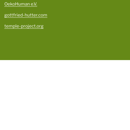
OekoHuman e.V.
gottfried-hutter.com
temple-project.org